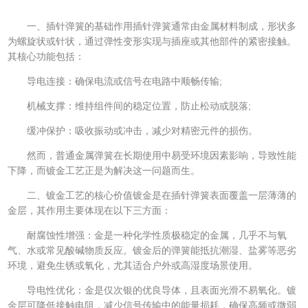
一、插针弹簧的基础作用插针弹簧通常由金属材料制成，形状多
为螺旋状或针状，通过弹性变形实现与插座或其他部件的紧密接触。
其核心功能包括：
导电连接：确保电流或信号在电路中顺畅传输;
机械支撑：维持组件间的稳定位置，防止松动或脱落;
缓冲保护：吸收振动或冲击，减少对精密元件的损伤。
然而，普通金属弹簧在长期使用中易受环境因素影响，导致性能
下降，而镀金工艺正是为解决这一问题而生。
二、镀金工艺的核心价值镀金是在插针弹簧表面覆盖一层薄薄的
金层，其作用主要体现在以下三方面：
耐腐蚀性增强：金是一种化学性质极稳定的金属，几乎不与氧
气、水或常见酸碱物质反应。镀金后的弹簧能抵抗潮湿、盐雾等恶劣
环境，避免生锈或氧化，尤其适合户外或高湿度场景使用。
导电性优化：金是仅次银的优良导体，且表面光滑不易氧化。镀
金层可降低接触电阻，减少信号传输中的能量损耗，确保高频或微弱