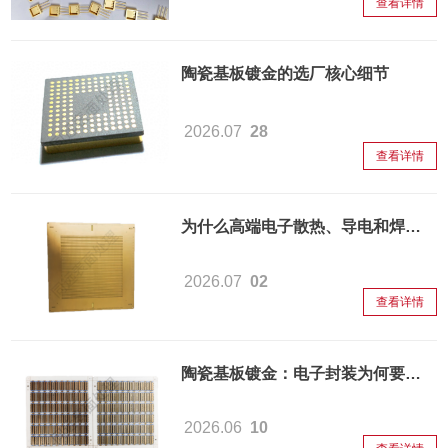
查看详情
陶瓷基板镀金的选厂核心细节
2026.07
28
查看详情
为什么高端电子散热、导电和焊接都离不开陶瓷基板镀金？
2026.07
02
查看详情
陶瓷基板镀金：电子封装为何要做这层金？
2026.06
10