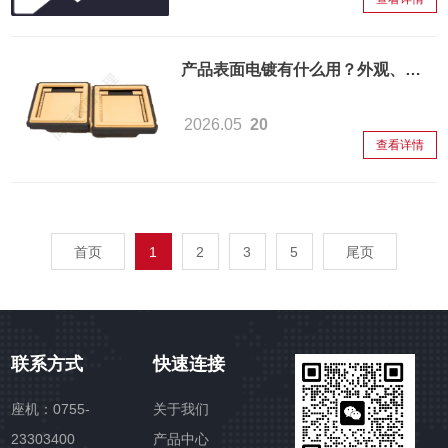
产品表面电镀有什么用？外观、耐磨与防护一次讲清
2026.05
20
查看详情
首页
1
2
3
5
尾页
联系方式
快速连接
座机：0755-
关于我们
23303400
产品中心