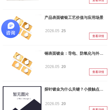
查看详情
产品表面镀银工艺价值与应用场景
2026.05
25
查看详情
铜表面镀金：导电、防氧化与外观升级的关键工艺
2026.05
20
查看详情
探针镀金为什么关键？小接触点里的稳定导电学问
2026.05
20
查看详情